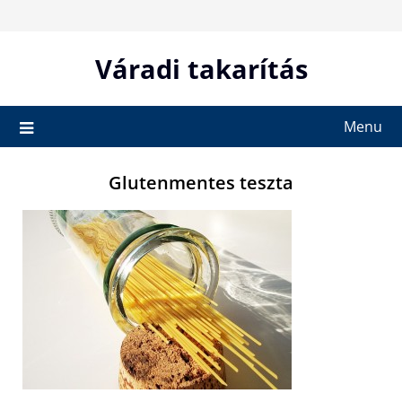
Skip
to
content
Váradi takarítás
Menu
Glutenmentes teszta