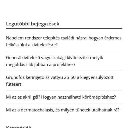
Legutóbbi bejegyzések
Napelem rendszer telepítés családi házra: hogyan érdemes
felkészülni a kivitelezésre?
Generálkivitelező vagy szakági kivitelezők: melyik
megoldás illik jobban a projekthez?
Grundfos keringető szivattyú 25-50 a kiegyensúlyozott
fűtésért
Mi az az akril gél? Hogyan használható körömépítéshez?
Mi az a dermatochalasis, és milyen tünetek utalhatnak rá?
Kategóriák