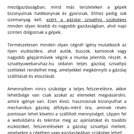
mezőgazdaságban, mind más területeken a gépek
bizonyulnak hatékonynak és gyorsnak. Ehhez pedig sok
üzemanyag kell,
ezért a gázolaj szivattyú szükséges
minden olyan kisebb és nagyobb gazdaságban, ahol napi
szinten dolgoznak a gépek.
Természetesen minden olyan cégnél igény mutatkozik az
ilyen eszközökre, ahol autók, buszok, kamionok vagy
nagyobb gépjárművek végzik a munka jelentős részét. A
szivattyuwebaruhaz.hu oldalon teljes gázolaj szivattyú
szetteket rendelhet meg, amelyekkel megkönnyíti a gázolaj
szállítását és eloszlását.
Amennyiben nincs szüksége a teljes felszerelésre, akkor
lehetősége van csak azokat az elemeket megvásárolni,
amire igénye van. Ezen kívül, hasznosnak bizonyulhat a
mechanikus gázolaj átfolyás-mérő óra, aminek révén
pontosan lehet követni a szállított mennyiséget. Lépjen fel
a weboldalra és tekintse meg az ajánlatokat és további
eszközöket, felszereléseket a gázolaj szivattyú mellett,
amelyekre a cégében vagy gazdaságában szüksége lehet!