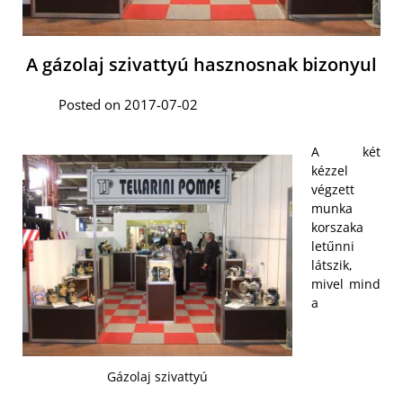
A gázolaj szivattyú hasznosnak bizonyul
Posted on 2017-07-02
A két
kézzel
végzett
munka
korszaka
letűnni
látszik,
mivel mind
a
Gázolaj szivattyú