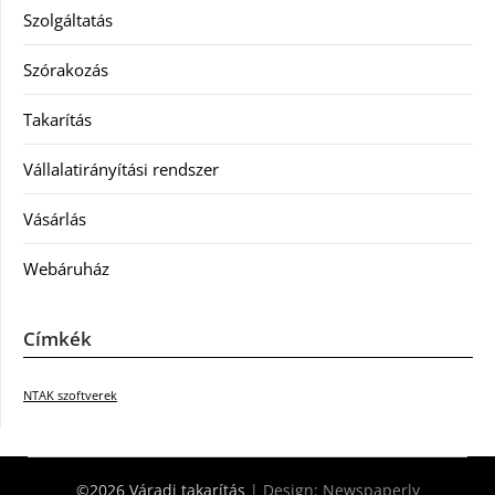
Szolgáltatás
Szórakozás
Takarítás
Vállalatirányítási rendszer
Vásárlás
Webáruház
Címkék
NTAK szoftverek
©2026 Váradi takarítás
| Design:
Newspaperly