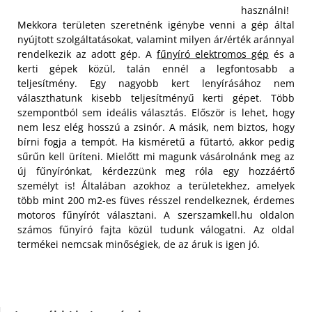
használni!
Mekkora területen szeretnénk igénybe venni a gép által
nyújtott szolgáltatásokat, valamint milyen ár/érték aránnyal
rendelkezik az adott gép. A
fűnyíró elektromos gép
és a
kerti gépek közül, talán ennél a legfontosabb a
teljesítmény. Egy nagyobb kert lenyírásához nem
választhatunk kisebb teljesítményű kerti gépet. Több
szempontból sem ideális választás.
Először is lehet, hogy
nem lesz elég hosszú a zsinór. A másik, nem biztos, hogy
bírni fogja a tempót. Ha kisméretű a fűtartó, akkor pedig
sűrűn kell üríteni. Mielőtt mi magunk vásárolnánk meg az
új fűnyírónkat, kérdezzünk meg róla egy hozzáértő
személyt is! Általában azokhoz a területekhez, amelyek
több mint 200 m2-es füves résszel rendelkeznek, érdemes
motoros fűnyírót választani. A szerszamkell.hu oldalon
számos fűnyíró fajta közül tudunk válogatni. Az oldal
termékei nemcsak minőségiek, de az áruk is igen jó.