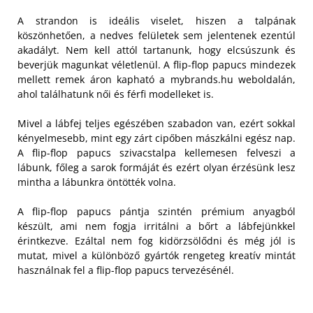
A strandon is ideális viselet, hiszen a talpának
köszönhetően, a nedves felületek sem jelentenek ezentúl
akadályt. Nem kell attól tartanunk, hogy elcsúszunk és
beverjük magunkat véletlenül. A flip-flop papucs mindezek
mellett remek áron kapható a mybrands.hu weboldalán,
ahol találhatunk női és férfi modelleket is.
Mivel a lábfej teljes egészében szabadon van, ezért sokkal
kényelmesebb, mint egy zárt cipőben mászkálni egész nap.
A flip-flop papucs szivacstalpa kellemesen felveszi a
lábunk, főleg a sarok formáját és ezért olyan érzésünk lesz
mintha a lábunkra öntötték volna.
A flip-flop papucs pántja szintén prémium anyagból
készült, ami nem fogja irritálni a bőrt a lábfejünkkel
érintkezve. Ezáltal nem fog kidörzsölődni és még jól is
mutat, mivel a különböző gyártók rengeteg kreatív mintát
használnak fel a flip-flop papucs tervezésénél.