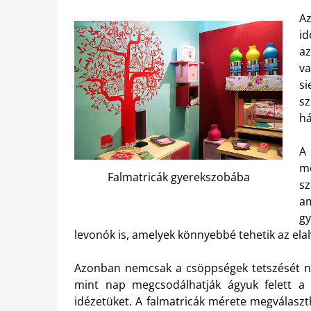
A
i
a
v
s
s
há
A 
m
Falmatricák gyerekszobába
sz
am
gy
levonók is, amelyek könnyebbé tehetik az ela
Azonban nemcsak a csöppségek tetszését nye
mint nap megcsodálhatják ágyuk felett a k
idézetüket. A falmatricák mérete megválaszt