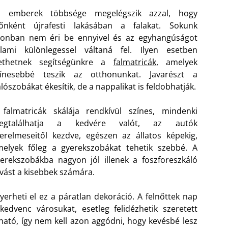
z emberek többsége megelégszik azzal, hogy
dőnként újrafesti lakásában a falakat. Sokunk
zonban nem éri be ennyivel és az egyhangúságot
alami különlegessel váltaná fel. Ilyen esetben
iethetnek segítségünkre a
falmatricák
, amelyek
zínesebbé teszik az otthonunkat. Javarészt a
lószobákat ékesítik, de a nappalikat is feldobhatják.
falmatricák skálája rendkívül színes, mindenki
egtalálhatja a kedvére valót, az autók
erelmeseitől kezdve, egészen az állatos képekig,
elyek főleg a gyerekszobákat tehetik szebbé. A
erekszobákba nagyon jól illenek a foszforeszkáló
lvást a kisebbek számára.
rheti el ez a páratlan dekoráció. A felnőttek nap
edvenc városukat, esetleg felidézhetik szeretett
ható, így nem kell azon aggódni, hogy kevésbé lesz