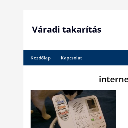
Skip
to
content
Váradi takarítás
Kezdőlap
Kapcsolat
intern