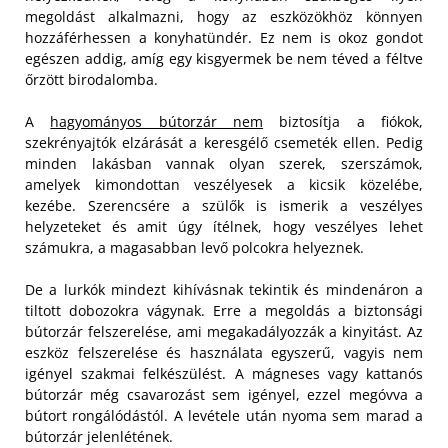
megoldást alkalmazni, hogy az eszközökhöz könnyen
hozzáférhessen a konyhatündér. Ez nem is okoz gondot
egészen addig, amíg egy kisgyermek be nem téved a féltve
őrzött birodalomba.
A
hagyományos bútorzár nem
biztosítja a fiókok,
szekrényajtók elzárását a keresgélő csemeték ellen. Pedig
minden lakásban vannak olyan szerek, szerszámok,
amelyek kimondottan veszélyesek a kicsik közelébe,
kezébe. Szerencsére a szülők is ismerik a veszélyes
helyzeteket és amit úgy ítélnek, hogy veszélyes lehet
számukra, a magasabban levő polcokra helyeznek.
De a lurkók mindezt kihívásnak tekintik és mindenáron a
tiltott dobozokra vágynak. Erre a megoldás a biztonsági
bútorzár felszerelése, ami megakadályozzák a kinyitást. Az
eszköz felszerelése és használata egyszerű, vagyis nem
igényel szakmai felkészülést. A mágneses vagy kattanós
bútorzár még csavarozást sem igényel, ezzel megóvva a
bútort rongálódástól. A levétele után nyoma sem marad a
bútorzár jelenlétének.