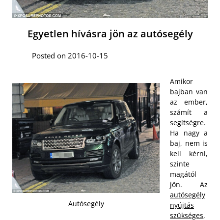
Egyetlen hívásra jön az autósegély
Posted on 2016-10-15
Amikor
bajban van
az ember,
számít a
segítségre.
Ha nagy a
baj, nem is
kell kérni,
szinte
magától
jön. Az
autósegély
Autósegély
nyújtás
szükséges
,