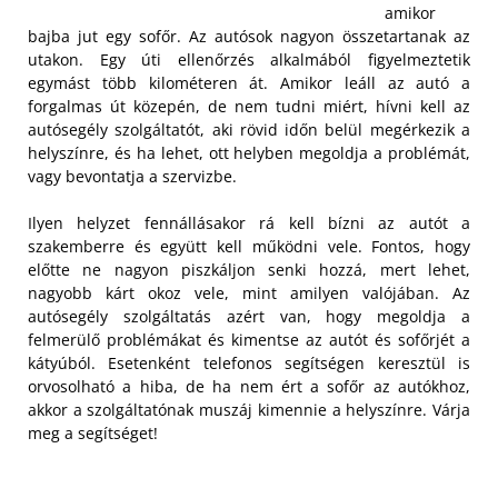
amikor
bajba jut egy sofőr. Az autósok nagyon összetartanak az
utakon. Egy úti ellenőrzés alkalmából figyelmeztetik
egymást több kilométeren át. Amikor leáll az autó a
forgalmas út közepén, de nem tudni miért, hívni kell az
autósegély szolgáltatót, aki rövid időn belül megérkezik a
helyszínre, és ha lehet, ott helyben megoldja a problémát,
vagy bevontatja a szervizbe.
Ilyen helyzet fennállásakor rá kell bízni az autót a
szakemberre és együtt kell működni vele. Fontos, hogy
előtte ne nagyon piszkáljon senki hozzá, mert lehet,
nagyobb kárt okoz vele, mint amilyen valójában. Az
autósegély szolgáltatás azért van, hogy megoldja a
felmerülő problémákat és kimentse az autót és sofőrjét a
kátyúból. Esetenként telefonos segítségen keresztül is
orvosolható a hiba, de ha nem ért a sofőr az autókhoz,
akkor a szolgáltatónak muszáj kimennie a helyszínre. Várja
meg a segítséget!