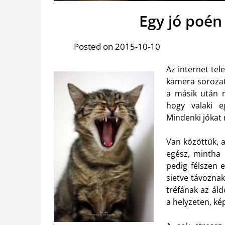
Egy jó poén 
Posted on 2015-10-10
Az internet tel
kamera sorozat
a másik után 
hogy valaki e
Mindenki jókat 
Van közöttük, a
egész, mintha 
pedig félszen 
sietve távozna
tréfának az áld
a helyzeten, ké