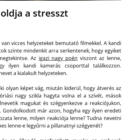
oldja a stresszt
e van vicces helyzeteket bemutató filmekkel. A kandi
ok szinte mindenkit arra serkentenek, hogy egyiket
megtekintse. Az
igazi nagy poén
viszont az lenne,
gy ilyen kandi kamerás csoporttal találkozzon.
nevet a kialakult helyzeteken.
ki olyan képet vág, miután kiderül, hogy átverés az
óriási nagy szikla hagyta volna el a szívét, mások
elnevetik magukat és szégyenkezve a reakciójukon,
k. Gondolkodott már azon, hogyha egy ilyen eredeti
ozata lenne, milyen reakciója lenne? Tudna nevetni
pes lenne-e legyűrni a pillanatnyi szégyenét?