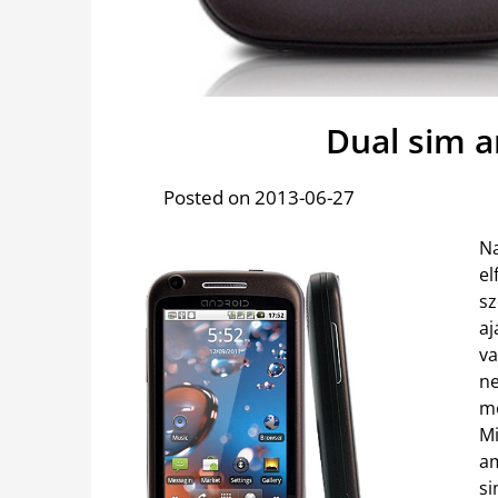
Dual sim a
Posted on 2013-06-27
N
el
s
aj
v
ne
me
M
am
s