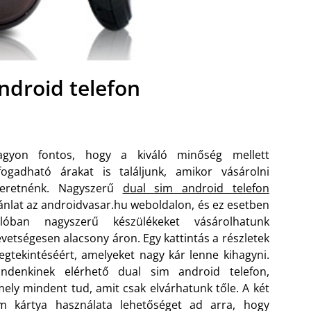
ndroid telefon
agyon fontos, hogy a kiváló minőség mellett
fogadható árakat is találjunk, amikor vásárolni
zeretnénk. Nagyszerű
dual sim android telefon
ánlat az androidvasar.hu weboldalon, és ez esetben
alóban nagyszerű készülékeket vásárolhatunk
vetségesen alacsony áron. Egy kattintás a részletek
gtekintéséért, amelyeket nagy kár lenne kihagyni.
indenkinek elérhető dual sim android telefon,
ely mindent tud, amit csak elvárhatunk tőle. A két
im kártya használata lehetőséget ad arra, hogy