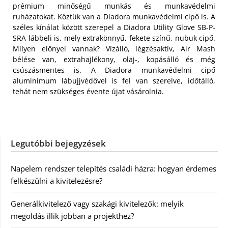
prémium minőségű munkás és munkavédelmi
ruházatokat. Köztük van a Diadora munkavédelmi cipő is. A
széles kínálat között szerepel a Diadora Utility Glove SB-P-
SRA lábbeli is, mely extrakönnyű, fekete színű, nubuk cipő.
Milyen előnyei vannak? Vízálló, légzésaktív, Air Mash
bélése van, extrahajlékony, olaj-, kopásálló és még
csúszásmentes is. A Diadora munkavédelmi cipő
aluminimum lábujjvédővel is fel van szerelve, időtálló,
tehát nem szükséges évente újat vásárolnia.
Legutóbbi bejegyzések
Napelem rendszer telepítés családi házra: hogyan érdemes
felkészülni a kivitelezésre?
Generálkivitelező vagy szakági kivitelezők: melyik
megoldás illik jobban a projekthez?