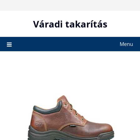
Skip
to
content
Váradi takarítás
Menu