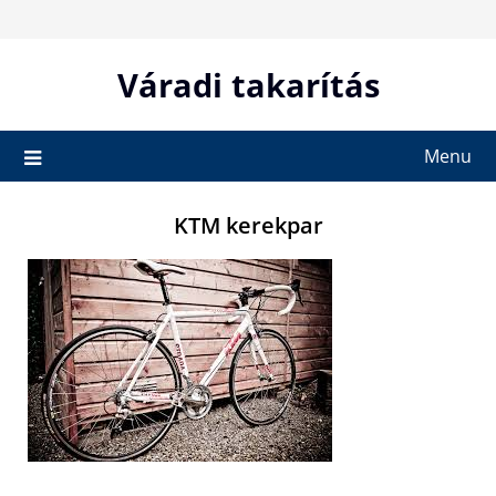
Skip
to
content
Váradi takarítás
Menu
KTM kerekpar