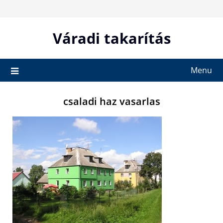
Skip
to
content
Váradi takarítás
Menu
csaladi haz vasarlas