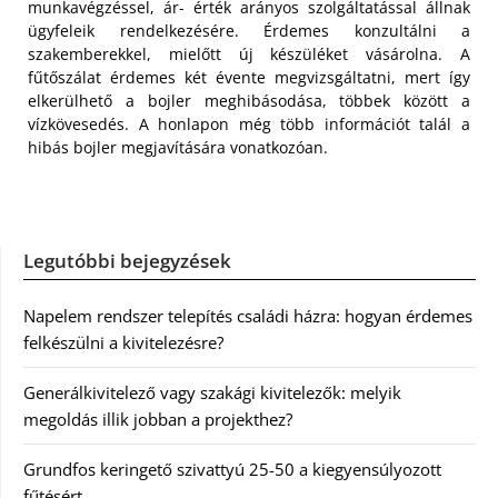
munkavégzéssel, ár- érték arányos szolgáltatással állnak
ügyfeleik rendelkezésére. Érdemes konzultálni a
szakemberekkel, mielőtt új készüléket vásárolna. A
fűtőszálat érdemes két évente megvizsgáltatni, mert így
elkerülhető a bojler meghibásodása, többek között a
vízkövesedés. A honlapon még több információt talál a
hibás bojler megjavítására vonatkozóan.
Legutóbbi bejegyzések
Napelem rendszer telepítés családi házra: hogyan érdemes
felkészülni a kivitelezésre?
Generálkivitelező vagy szakági kivitelezők: melyik
megoldás illik jobban a projekthez?
Grundfos keringető szivattyú 25-50 a kiegyensúlyozott
fűtésért