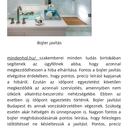
Bojler javítás
mindenhol.hu/
szakemberei minden tudás birtokában
segítenek az ügyfélnek abba, hogy azonnal
megkezdődhessen a hiba elhárítása. Fontos a bojler javítás
elvégzése érdekében, hogy pontos, precíz leírást kapjanak
a hibáról. Ezután az időpont egyeztetést követően
megkezdődik az azonnali szervízelés, amennyiben nem
ütközik alkatrész-beszerzési nehézségekbe. Ebben az
esetben új időpont egyeztetés történik.
Bojler javítást
Budapest és annak vonzáskörzetében végeznek. Szükség
esetén akár hétvégén és ünnepnapon is. Nagyon fontos a
bojler meghibásodásának pontos leírása, hogy felesleges
időtöltéssel ne késleltessük a javítást. Pontos, precíz