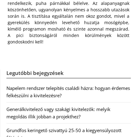
rendelkezik, puha párnákkal bélelve. Az alapanyagnak
köszönhetően, ugyanolyan kényelmes a hosszabb utazások
során is. A tisztítása egyáltalán nem okoz gondot, mivel a
gyerekülés könnyedén levehető huzatja mosógépbe,
kímélő programon mosható és szinte azonnal megszárad.
A pici biztonságáról minden körülmények között
gondoskodni kell!
Legutóbbi bejegyzések
Napelem rendszer telepítés családi házra: hogyan érdemes
felkészülni a kivitelezésre?
Generálkivitelező vagy szakági kivitelezők: melyik
megoldás illik jobban a projekthez?
Grundfos keringető szivattyú 25-50 a kiegyensúlyozott