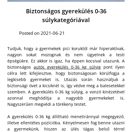
Biztonságos gyerekülés 0-36
súlykategóriával
Posted on 2021-06-21
Tudjuk, hogy a gyermekek pici koruktól már hiperaktívak,
nagyon sokat mozognak és nem ügyelnek a testi
épségükre. Ez akkor is igaz, ha éppen kocsival utazunk. A
biztonságos
autós gyerekülés 0-36 kg súlyig
pont ilyen
célra lett kifejlesztve, hogy biztonságosan körülfogja a
legkisebb gyermeket is. Utazás során használjuk a
biztonsági övet a kicsiknél is, így védve meg a balesetekkel
szemben. A gyerekülés 0-36 kg súlyig, a vonzó kinézetével
azonnal meghódítja a nagyobb gyermekeket is.
Nagyszerűen megvédi a törékeny testet.
A gyerekülés 0-36 kg állítható menetiránnyal megegyező,
illetve ellentétes pozícióba. Kényelmesen fog benne utazni
a gyermekünk, hiszen az ülés tágas belső térrel