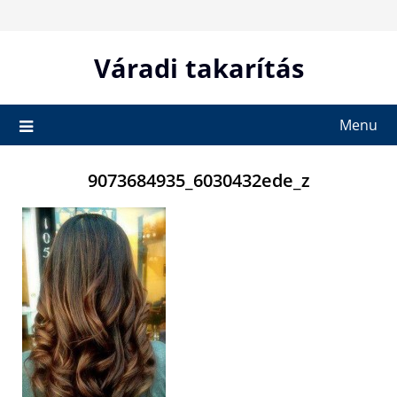
Skip
to
content
Váradi takarítás
Menu
9073684935_6030432ede_z