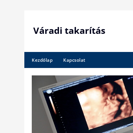
Skip
to
content
Váradi takarítás
Kezdőlap
Kapcsolat