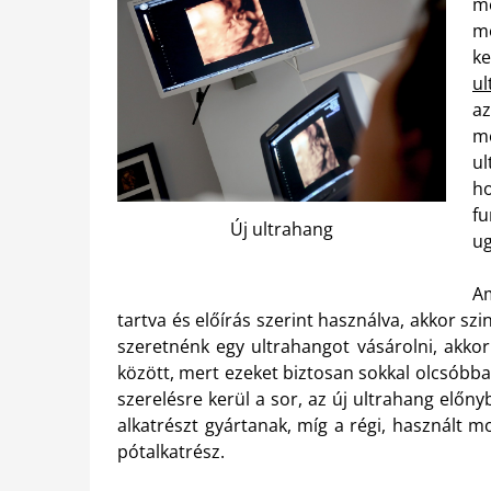
m
m
ke
ul
a
me
ul
h
f
Új ultrahang
ug
Am
tartva és előírás szerint használva, akkor s
szeretnénk egy ultrahangot vásárolni, akk
között, mert ezeket biztosan sokkal olcsóbb
szerelésre kerül a sor, az új ultrahang elő
alkatrészt gyártanak, míg a régi, használt
pótalkatrész.