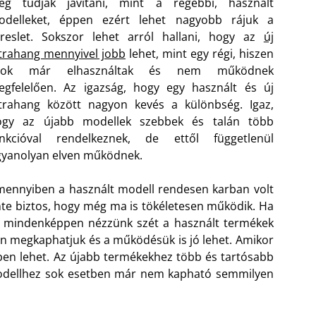
eg tudják javítani, mint a régebbi, használt
odelleket, éppen ezért lehet nagyobb rájuk a
reslet. Sokszor lehet arról hallani, hogy az
új
trahang mennyivel jobb
lehet, mint egy régi, hiszen
zok már elhasználtak és nem működnek
gfelelően. Az igazság, hogy egy használt és új
trahang között nagyon kevés a különbség. Igaz,
ogy az újabb modellek szebbek és talán több
unkcióval rendelkeznek, de ettől függetlenül
yanolyan elven működnek.
ennyiben a használt modell rendesen karban volt
zinte biztos, hogy még ma is tökéletesen működik. Ha
or mindenképpen nézzünk szét a használt termékek
an megkaphatjuk és a működésük is jó lehet. Amikor
nyben lehet. Az újabb termékekhez több és tartósabb
 modellhez sok esetben már nem kapható semmilyen