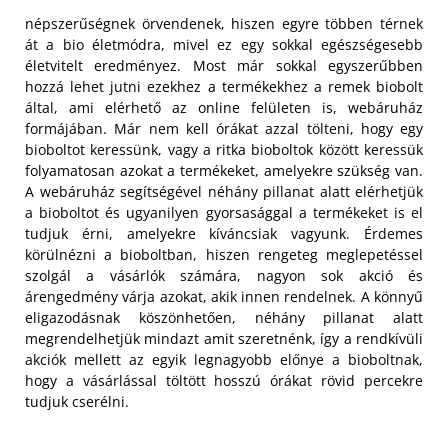
népszerűségnek örvendenek, hiszen egyre többen térnek
át a bio életmódra, mivel ez egy sokkal egészségesebb
életvitelt eredményez. Most már sokkal egyszerűbben
hozzá lehet jutni ezekhez a termékekhez a remek biobolt
által, ami elérhető az online felületen is, webáruház
formájában. Már nem kell órákat azzal tölteni, hogy egy
bioboltot keressünk, vagy a ritka bioboltok között keressük
folyamatosan azokat a termékeket, amelyekre szükség van.
A webáruház segítségével néhány pillanat alatt elérhetjük
a bioboltot és ugyanilyen gyorsasággal a termékeket is el
tudjuk érni, amelyekre kíváncsiak vagyunk. Érdemes
körülnézni a bioboltban, hiszen rengeteg meglepetéssel
szolgál a vásárlók számára, nagyon sok akció és
árengedmény várja azokat, akik innen rendelnek. A könnyű
eligazodásnak köszönhetően, néhány pillanat alatt
megrendelhetjük mindazt amit szeretnénk, így a rendkívüli
akciók mellett az egyik legnagyobb előnye a bioboltnak,
hogy a vásárlással töltött hosszú órákat rövid percekre
tudjuk cserélni.