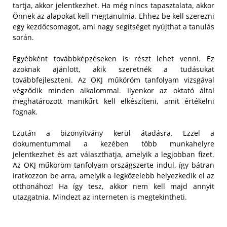
tartja, akkor jelentkezhet. Ha még nincs tapasztalata, akkor
Önnek az alapokat kell megtanulnia. Ehhez be kell szerezni
egy kezdőcsomagot, ami nagy segítséget nyújthat a tanulás
során.
Egyébként továbbképzéseken is részt lehet venni. Ez
azoknak ajánlott, akik szeretnék a tudásukat
továbbfejleszteni. Az OKJ műköröm tanfolyam vizsgával
végződik minden alkalommal. Ilyenkor az oktató által
meghatározott manikűrt kell elkészíteni, amit értékelni
fognak.
Ezután a bizonyítvány kerül átadásra. Ezzel a
dokumentummal a kezében több munkahelyre
jelentkezhet és azt választhatja, amelyik a legjobban fizet.
Az OKJ műköröm tanfolyam országszerte indul, így bátran
iratkozzon be arra, amelyik a legközelebb helyezkedik el az
otthonához! Ha így tesz, akkor nem kell majd annyit
utazgatnia. Mindezt az interneten is megtekintheti.