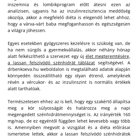
inszemnia és lombikprogram előtt átesni ezen az
analízisen, ugyanis ha az inzulinrezisztencia meddőség
okozója, akkor a megfelelő diéta is elegendő lehet ahhoz,
hogy a várva-várt baba megfoganhasson és egészségesen
a világra jöhessen.
Egyes esetekben gyógyszeres kezelésre is szükség van, de
ha nem sürgős a gyermekvállalás, akkor néhány hónap
alatt felkészíthető a szervezet egy új
élet megteremtésére,
a lassan felszívódó szénhidrát táblázat
segítségével. A
drbenkoeva.hu weboldalon is megtalálható adatok alapján
könnyedén összeállítható egy olyan étrend, amelyiknek
révén a vércukor- és az inzulinszint is normális értékek
alatt tarthatóak.
Természetesen ehhez az is kell, hogy egy szakértő állapítsa
meg a kór súlyosságát és határozza meg a napi
megengedett szénhidrátmennyiséget is. Az irányérték 160
mg/nap, de ez egyéntől függően lehet kevesebb vagy több
is. Amennyiben megvolt a vizsgálat és a diéta előírásai
ismertetve lettek, akkor a lassan felszívódó szénhidrátok