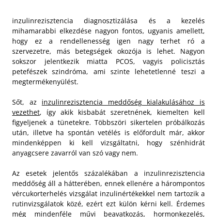
inzulinrezisztencia diagnosztizálása és a kezelés
mihamarabbi elkezdése nagyon fontos, ugyanis amellett,
hogy ez a rendellenesség igen nagy terhet ró a
szervezetre, más betegségek okozója is lehet. Nagyon
sokszor jelentkezik miatta PCOS, vagyis policisztás
petefészek szindróma, ami szinte lehetetlenné teszi a
megtermékenyülést.
Sőt, az
inzulinrezisztencia meddőség kialakulásához is
vezethet
, így akik kisbabát szeretnének, kiemelten kell
figyeljenek a tünetekre. Többszöri sikertelen próbálkozás
után, illetve ha spontán vetélés is előfordult már, akkor
mindenképpen ki kell vizsgáltatni, hogy szénhidrát
anyagcsere zavarról van szó vagy nem.
Az esetek jelentős százalékában a inzulinrezisztencia
meddőség áll a hátterében, ennek ellenére a hárompontos
vércukorterhelés vizsgálat inzulinértékekkel nem tartozik a
rutinvizsgálatok közé, ezért ezt külön kérni kell. Érdemes
még mindenféle művi beavatkozás, hormonkezelés,