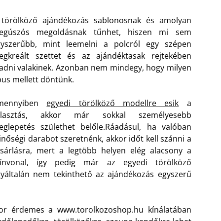
 törölköző ajándékozás sablonosnak és amolyan
egúszós megoldásnak tűnhet, hiszen mi sem
gyszerűbb, mint leemelni a polcról egy szépen
egkreált szettet és az ajándéktasak rejtekében
adni valakinek. Azonban nem mindegy, hogy milyen
pus mellett döntünk.
mennyiben
egyedi törölköző modellre esik
a
álasztás, akkor már sokkal személyesebb
glepetés születhet belőle.
Ráadásul, ha valóban
nőségi darabot szeretnénk, akkor időt kell szánni a
sárlásra, mert a legtöbb helyen elég alacsony a
zínvonal, így pedig már az egyedi törölköző
yáltalán nem tekinthető az ajándékozás egyszerű
kkor érdemes a www.torolkozoshop.hu kínálatában