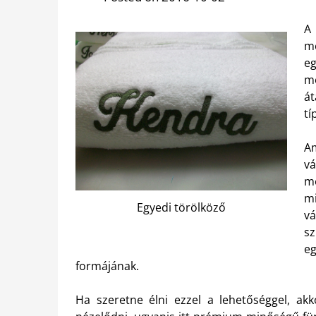
A
m
e
m
át
tí
A
v
me
mi
Egyedi törölköző
vá
s
eg
formájának.
Ha szeretne élni ezzel a lehetőséggel, a