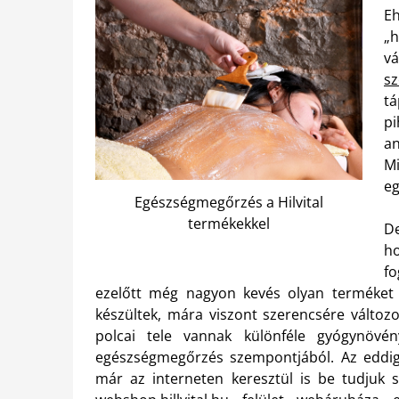
E
„h
v
sz
t
pi
a
M
e
Egészségmegőrzés a Hilvital
termékekkel
De
ho
fo
ezelőtt még nagyon kevés olyan terméket 
készültek, mára viszont szerencsére változo
polcai tele vannak különféle gyógynövé
egészségmegőrzés szempontjából. Az eddi
már az interneten keresztül is be tudjuk