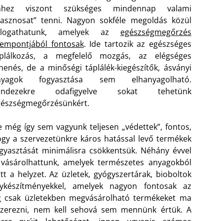
hhez viszont szükséges mindennap valami
asznosat” tenni. Nagyon sokféle megoldás közül
álogathatunk, amelyek az
egészségmegőrzés
empontjából fontosak
. Ide tartozik az egészséges
áplálkozás, a megfelelő mozgás, az elégséges
henés, de a minőségi táplálék-kiegészítők, ásványi
nyagok fogyasztása sem elhanyagolható.
indezekre odafigyelve sokat tehetünk
gészségmegőrzésünkért.
 még így sem vagyunk teljesen „védettek”, fontos,
gy a szervezetünkre káros hatással levő termékek
gyasztását minimálisra csökkentsük. Néhány évvel
vásárolhattunk, amelyek természetes anyagokból
tt a helyzet. Az üzletek, gyógyszertárak, bioboltok
nykészítményekkel, amelyek nagyon fontosak az
g csak üzletekben megvásárolható termékeket ma
 szerezni, nem kell sehová sem mennünk értük. A