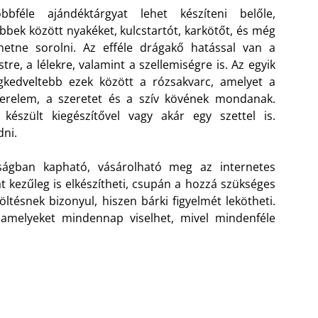
öbbféle ajándéktárgyat lehet készíteni belőle,
bbek között nyakéket, kulcstartót, karkötőt, és még
hetne sorolni. Az efféle drágakő hatással van a
stre, a lélekre, valamint a szellemiségre is. Az egyik
gkedveltebb ezek között a rózsakvarc, amelyet a
erelem, a szeretet és a szív kövének mondanak.
észült kiegészítővel vagy akár egy szettel is.
dni.
yságban kapható, vásárolható meg az internetes
t kezűleg is elkészítheti, csupán a hozzá szükséges
ltésnek bizonyul, hiszen bárki figyelmét lekötheti.
 amelyeket mindennap viselhet, mivel mindenféle