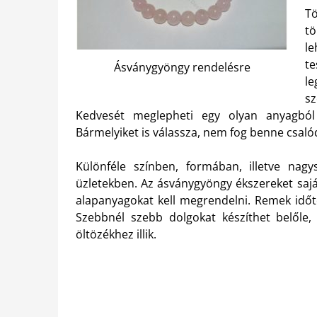
T
tö
le
te
Ásványgyöngy rendelésre
le
sz
Kedvesét meglepheti egy olyan anyagból k
Bármelyiket is válassza, nem fog benne csaló
Különféle színben, formában, illetve nag
üzletekben. Az ásványgyöngy ékszereket sajá
alapanyagokat kell megrendelni. Remek időtö
Szebbnél szebb dolgokat készíthet belőle,
öltözékhez illik.