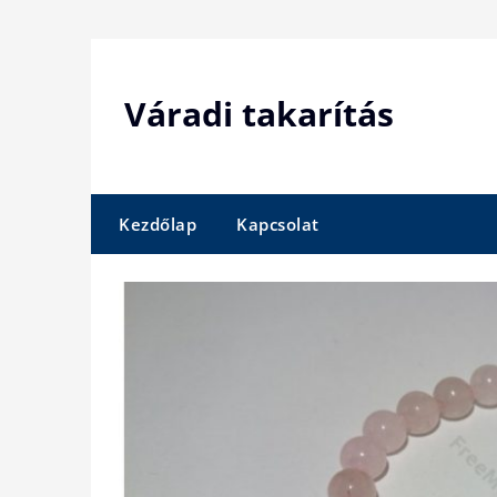
Skip
to
content
Váradi takarítás
Kezdőlap
Kapcsolat