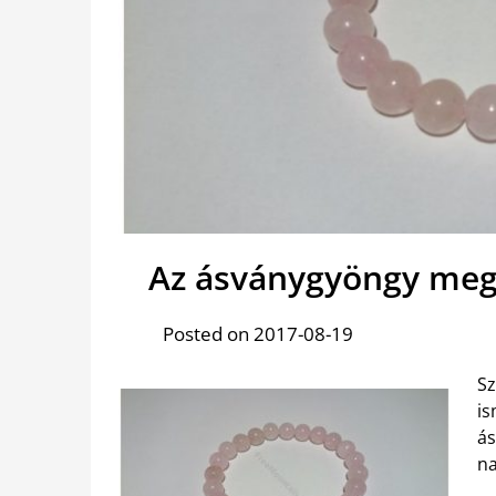
Az ásványgyöngy megr
Posted on 2017-08-19
S
is
á
na