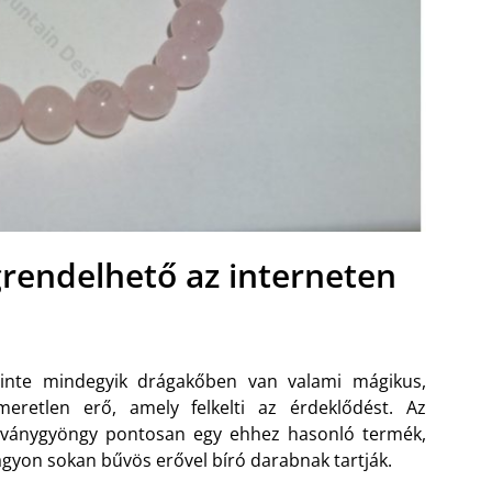
endelhető az interneten
zinte mindegyik drágakőben van valami mágikus,
meretlen erő, amely felkelti az érdeklődést. Az
sványgyöngy pontosan egy ehhez hasonló termék,
gyon sokan bűvös erővel bíró darabnak tartják.