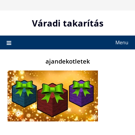
Skip
to
content
Váradi takarítás
Menu
ajandekotletek