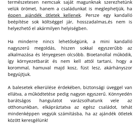
természetesen nemcsak saját magunknak szerezhetünk
velük örömet, hanem a családunkat is meglephetjük, ha
éppen ajándék ötletek kellenek
. Persze egy kandalló
beépítése sok költséggel jár, hosszadalmas,és nem is
helyezhető el akármilyen helyiségben.
Ha minderre nincs lehetőségünk, a mini kandalló
nagyszerű megoldás, hiszen sokkal egyszerűbb az
alkalmazása és lényegesen olcsóbb. Bioetanollal működik,
így környezetbarát és nem kell attól tartani, hogy a
korommal, hamuval majd kosz, füst lesz, akárhányszor
begyújtjuk.
A balesetek elkerülése érdekében, biztonsági üveggel van
ellátva, a működtetése pedig nagyon egyszerű. Könnyedén
barátságos hangulatot varázsolhatunk vele az
otthonunkban, elkápráztatva az egész családot, tehát
mindenképpen vegyük számításba, ha az ajándék ötletek
között keresgélünk!