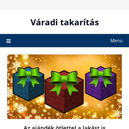
Skip
to
content
Váradi takarítás
Menu
Az ajándék ötlettel a lakást is