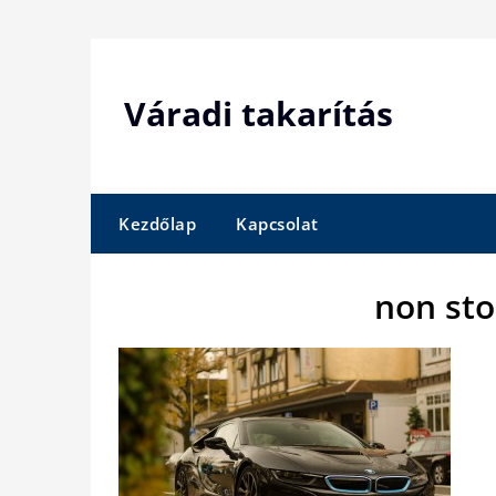
Skip
to
content
Váradi takarítás
Kezdőlap
Kapcsolat
non sto