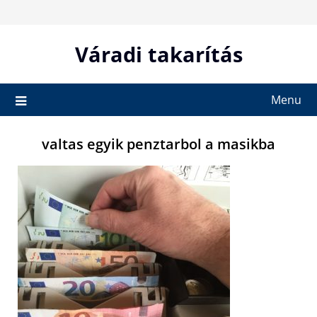
Skip
to
content
Váradi takarítás
Menu
valtas egyik penztarbol a masikba