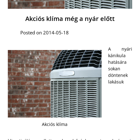
Akciós klíma még a nyár előtt
Posted on 2014-05-18
A nyári
kánikula
hatására
sokan
döntenek
lakásuk
Akciós klíma