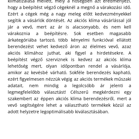
klimatizálása mellett, mely a hőségben azt eredményezi,
hogy a beépítést végző cégeknél a megnő a várakozási idő.
Ezért a cégek még a nagy meleg előtt kedvezményekkel
segítik a vásárlók döntését. Az akciós klíma vásárlással jól
jár a vevő, mert az ár is alacsonyabb, és nem kell
várakoznia a beépítésre. Sok esetben magasabb
árkategóriába tartozó, több kényelmi funkcióval ellátott
berendezést vehet kedvező áron az élelmes vevő, azaz
akciós klímához juthat, aki figyel a hirdetésekre.
A
beépítést végző szerviznek is kedvez az akciós klíma
lehetőség mert, olyan időpontban rendel a vásárlója,
amikor az kevésbé várható. Sokféle berendezés kapható,
ezért figyelmesen nézzük végig az akciós termékek műszaki
adatait, nem mindig a legolcsóbb ár jelenti a
legmegfelelőbb választást! Célszerű megkérdezni egy
szakembert az éppen akciós klíma berendezésről, mert a
vevő segítségére lehet a választható termékek közül az
adott helyzetre legoptimálisabb kiválasztásában.