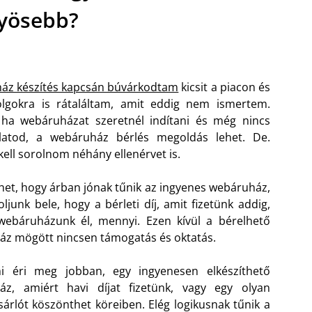
yösebb?
áz készítés kapcsán búvárkodtam
kicsit a piacon és
olgokra is rátaláltam, amit eddig nem ismertem.
 ha webáruházat szeretnél indítani és mé
g nincs
alatod, a webáruház bérlés megoldás lehet. De.
kell sorolnom néhány ellenérvet is.
ehet, hogy árban jónak tűnik az ingyenes webáruház,
ljunk bele, hogy a bérleti díj, amit fizetünk addig,
webáruházunk él, mennyi. Ezen kívül a bérelhető
z mögött nincsen támogatás és oktatás.
i éri meg jobban, egy ingyenesen elkészíthető
áz, amiért havi díjat fizetünk, vagy egy olyan
rlót köszönthet köreiben. Elég logikusnak tűnik a