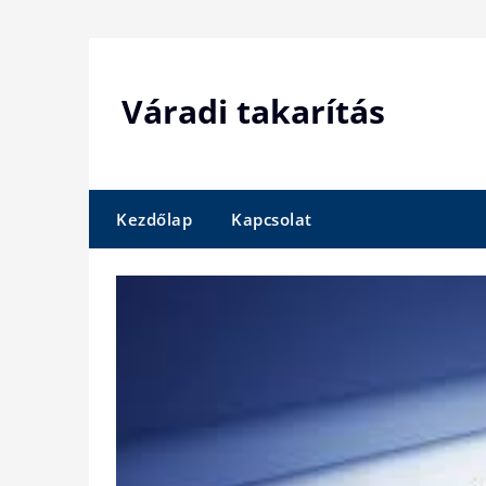
Skip
to
content
Váradi takarítás
Kezdőlap
Kapcsolat