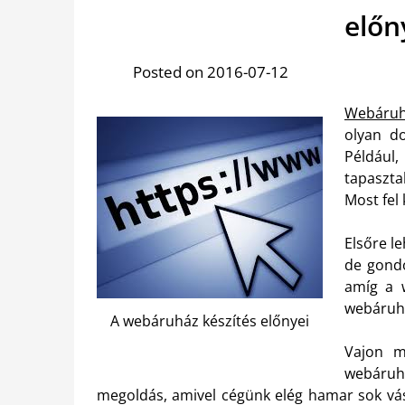
előn
Posted on 2016-07-12
Webáruh
olyan d
Például,
tapaszt
Most fel 
Elsőre l
de gondo
amíg a 
webáruhá
A webáruház készítés előnyei
Vajon m
webáruh
megoldás, amivel cégünk elég hamar sok vásá