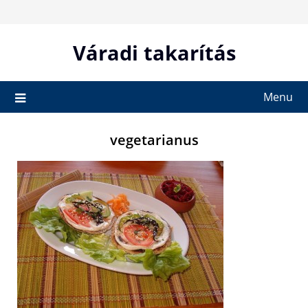
Skip
to
content
Váradi takarítás
Menu
vegetarianus