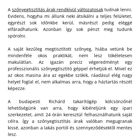
A
szőnyegtisztítás árak rendkívül változatosak
tudnak lenni.
Evidens, hogyha mi állunk neki átsikálni a teljes felületet,
egyrészt sok időnkbe kerül, másrészt pedig eléggé
elfáradhatunk. Azonban így sok pénzt meg tudunk
spórolni.
A saját kezűleg megtisztított szőnyeg, hiába vetünk be
mindenféle okos praktikát, nem lesz tökéletesen
makulátlan. Az igazán precíz végeredményt egy
professzionális szőnyegtisztító géppel érhetjük el. Mivel ez
az okos masina ára az egekbe szökik, ráadásul elég nagy
helyet foglal el, nem alkalmas arra, hogy a háztartás részét
képezze.
A budapesti Richárd takarítógép kölcsönzőnél
lehetőségünk van arra, hogy kibéreljünk egy ipari
szerkezetet, amit 24 órán keresztül felhasználhatunk saját
célra. Így a szőnyegtisztítás árak valóban megugranak
kissé, azonban a lakás portól és szennyeződésektől mentes
lesz.