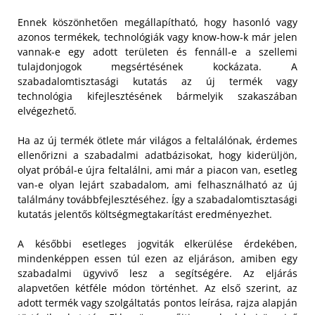
Ennek köszönhetően megállapítható, hogy hasonló vagy
azonos termékek, technológiák vagy know-how-k már jelen
vannak-e egy adott területen és fennáll-e a szellemi
tulajdonjogok megsértésének kockázata. A
szabadalomtisztasági kutatás az új termék vagy
technológia kifejlesztésének bármelyik szakaszában
elvégezhető.
Ha az új termék ötlete már világos a feltalálónak, érdemes
ellenőrizni a szabadalmi adatbázisokat, hogy kiderüljön,
olyat próbál-e újra feltalálni, ami már a piacon van, esetleg
van-e olyan lejárt szabadalom, ami felhasználható az új
találmány továbbfejlesztéséhez. Így a szabadalomtisztasági
kutatás jelentős költségmegtakarítást eredményezhet.
A későbbi esetleges jogviták elkerülése érdekében,
mindenképpen essen túl ezen az eljáráson, amiben egy
szabadalmi ügyvivő lesz a segítségére. Az eljárás
alapvetően kétféle módon történhet. Az első szerint, az
adott termék vagy szolgáltatás pontos leírása, rajza alapján