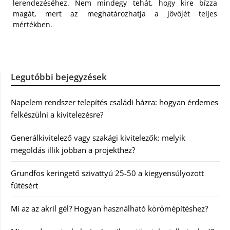
lerendezéséhez. Nem mindegy tehát, hogy kire bízza
magát, mert az meghatározhatja a jövőjét teljes
mértékben.
Legutóbbi bejegyzések
Napelem rendszer telepítés családi házra: hogyan érdemes
felkészülni a kivitelezésre?
Generálkivitelező vagy szakági kivitelezők: melyik
megoldás illik jobban a projekthez?
Grundfos keringető szivattyú 25-50 a kiegyensúlyozott
fűtésért
Mi az az akril gél? Hogyan használható körömépítéshez?