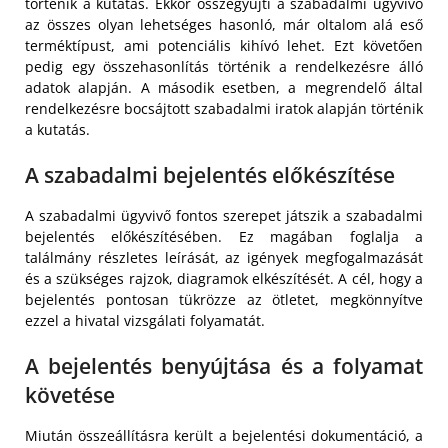
történik a kutatás. Ekkor összegyűjti a szabadalmi ügyvivő
az összes olyan lehetséges hasonló, már oltalom alá eső
terméktípust, ami potenciális kihívó lehet. Ezt követően
pedig egy összehasonlítás történik a rendelkezésre álló
adatok alapján. A második esetben, a megrendelő által
rendelkezésre bocsájtott szabadalmi iratok alapján történik
a kutatás.
A szabadalmi bejelentés előkészítése
A szabadalmi ügyvivő fontos szerepet játszik a szabadalmi
bejelentés előkészítésében. Ez magában foglalja a
találmány részletes leírását, az igények megfogalmazását
és a szükséges rajzok, diagramok elkészítését. A cél, hogy a
bejelentés pontosan tükrözze az ötletet, megkönnyítve
ezzel a hivatal vizsgálati folyamatát.
A bejelentés benyújtása és a folyamat
követése
Miután összeállításra került a bejelentési dokumentáció, a