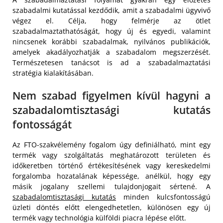
szabadalmi kutatással kezdődik, amit a szabadalmi ügyvivő
végez el. Célja, hogy felmérje az ötlet
szabadalmaztathatóságát, hogy új és egyedi, valamint
nincsenek korábbi szabadalmak, nyilvános publikációk,
amelyek akadályozhatják a szabadalom megszerzését.
Természetesen tanácsot is ad a szabadalmaztatási
stratégia kialakításában.
Nem szabad figyelmen kívül hagyni a
szabadalomtisztasági kutatás
fontosságát
Az FTO-szakvélemény fogalom úgy definiálható, mint egy
termék vagy szolgáltatás meghatározott területen és
időkeretben történő értékesítésének vagy kereskedelmi
forgalomba hozatalának képessége, anélkül, hogy egy
másik jogalany szellemi tulajdonjogait sértené. A
szabadalomtisztasági kutatás
minden kulcsfontosságú
üzleti döntés előtt elengedhetetlen, különösen egy új
termék vagy technológia külföldi piacra lépése előtt.