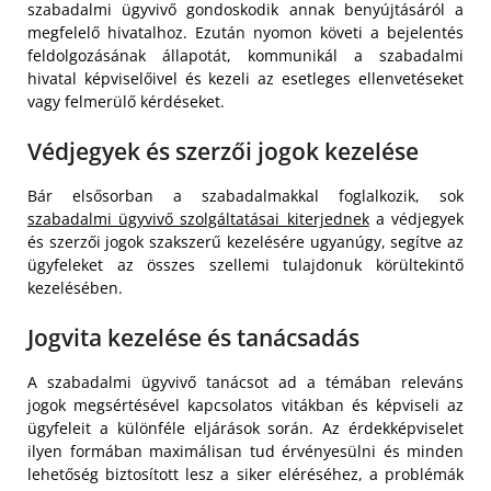
szabadalmi ügyvivő gondoskodik annak benyújtásáról a
megfelelő hivatalhoz. Ezután nyomon követi a bejelentés
feldolgozásának állapotát, kommunikál a szabadalmi
hivatal képviselőivel és kezeli az esetleges ellenvetéseket
vagy felmerülő kérdéseket.
Védjegyek és szerzői jogok kezelése
Bár elsősorban a szabadalmakkal foglalkozik, sok
szabadalmi ügyvivő szolgáltatásai kiterjednek
a védjegyek
és szerzői jogok szakszerű kezelésére ugyanúgy, segítve az
ügyfeleket az összes szellemi tulajdonuk körültekintő
kezelésében.
Jogvita kezelése és tanácsadás
A szabadalmi ügyvivő tanácsot ad a témában releváns
jogok megsértésével kapcsolatos vitákban és képviseli az
ügyfeleit a különféle eljárások során. Az érdekképviselet
ilyen formában maximálisan tud érvényesülni és minden
lehetőség biztosított lesz a siker eléréséhez, a problémák