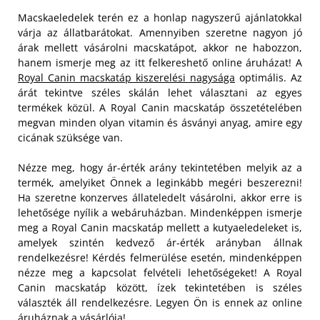
Macskaeledelek terén ez a honlap nagyszerű ajánlatokkal
várja az állatbarátokat. Amennyiben szeretne nagyon jó
árak mellett vásárolni macskatápot, akkor ne habozzon,
hanem ismerje meg az itt felkereshető online áruházat! A
Royal Canin macskatáp kiszerelési nagysága
optimális. Az
árát tekintve széles skálán lehet választani az egyes
termékek közül. A Royal Canin macskatáp összetételében
megvan minden olyan vitamin és ásványi anyag, amire egy
cicának szüksége van.
Nézze meg, hogy ár-érték arány tekintetében melyik az a
termék, amelyiket Önnek a leginkább megéri beszerezni!
Ha szeretne konzerves állateledelt vásárolni, akkor erre is
lehetősége nyílik a webáruházban. Mindenképpen ismerje
meg a Royal Canin macskatáp mellett a kutyaeledeleket is,
amelyek szintén kedvező ár-érték arányban állnak
rendelkezésre! Kérdés felmerülése esetén, mindenképpen
nézze meg a kapcsolat felvételi lehetőségeket! A Royal
Canin macskatáp között, ízek tekintetében is széles
választék áll rendelkezésre. Legyen Ön is ennek az online
áruháznak a vásárlója!