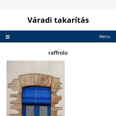
Skip
to
content
Váradi takarítás
Menu
raffrolo