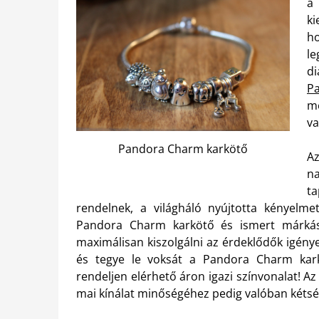
a
ki
h
le
d
P
me
va
Pandora Charm karkötő
Az
n
ta
rendelnek, a világháló nyújtotta kényelme
Pandora Charm karkötő és ismert márkás 
maximálisan kiszolgálni az érdeklődők igény
és tegye le voksát a Pandora Charm kark
rendeljen elérhető áron igazi színvonalat! Az
mai kínálat minőségéhez pedig valóban kétsé