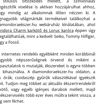
 stílusos öltözködés mellett, a színvonalas
egészítők viselése is aktívan hozzájárulhat ahhoz,
ogy mindig az alkalomnak illően nézzen ki. A
gnagyobb világmárkák termékeivel találkozhat a
iamondoraekszer.hu webáruház kínálatában, ahol
andora Charm karkötő és Lorus karóra
éppen úgy
gtalálhatóak, mint a kedvelt Seiko, Tommy Hilfiger,
gy a Fossil.
 internetes rendelés egyébként minden korábbinál
agyobb népszerűségnek örvend és miként a
pasztalatok is mutatják, ékszereket is egyre többen
t kihasználva. A diamondoraekszer.hu oldalon, a
órák, csodaszép gyűrűk választékával igyekszik
eit. Tudjon meg többet az aktuális ékszertrendekről
ötő, vagy egyéb igényes darabok mellett, majd
 ékszerviselés több ezer éves múltra tekint vissza, a
g sem férhet.