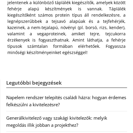
jelentenek a különböző táplálék kiegészítők, amelyek között
fehérje alapú készítmények is vannak. Táplálék
kiegészítőként számos protein típus áll rendelkezésre, a
legnépszerűbbek a tejsavó alapúak és a tejfehérjék,
kazeinek, a nem-tejalapú, növényi (pl. borsó, rizs, kender),
valamint a vegaproteinek, amiket tejre, tejcukorra
érzékenyek is fogyaszthatnak. Amint láthatja, a fehérje
típusok számtalan formában elérhetőek. Fogyassza
minőségi készítményeinket egészséggel!
Legutóbbi bejegyzések
Napelem rendszer telepítés családi házra: hogyan érdemes
felkészülni a kivitelezésre?
Generálkivitelező vagy szakági kivitelezők: melyik
megoldás illik jobban a projekthez?