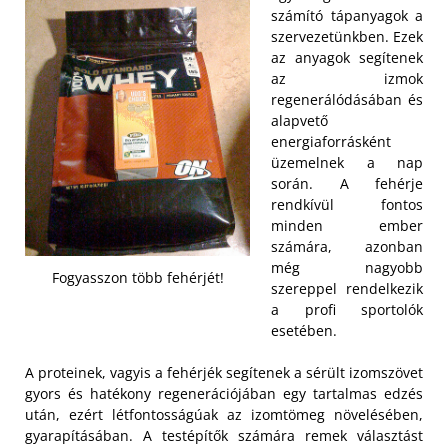
számító tápanyagok a
szervezetünkben. Ezek
az anyagok segítenek
az izmok
regenerálódásában és
alapvető
energiaforrásként
üzemelnek a nap
során. A fehérje
rendkívül fontos
minden ember
számára, azonban
még nagyobb
Fogyasszon több fehérjét!
szereppel rendelkezik
a profi sportolók
esetében.
A proteinek, vagyis a fehérjék segítenek a sérült izomszövet
gyors és hatékony regenerációjában egy tartalmas edzés
után, ezért létfontosságúak az izomtömeg növelésében,
gyarapításában. A testépítők számára remek választást