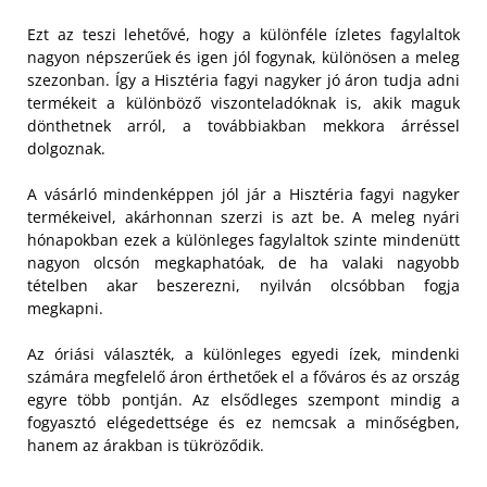
Ezt az teszi lehetővé, hogy a különféle ízletes fagylaltok
nagyon népszerűek és igen jól fogynak, különösen a meleg
szezonban. Így a Hisztéria fagyi nagyker jó áron tudja adni
termékeit a különböző viszonteladóknak is, akik maguk
dönthetnek arról, a továbbiakban mekkora árréssel
dolgoznak.
A vásárló mindenképpen jól jár a Hisztéria fagyi nagyker
termékeivel, akárhonnan szerzi is azt be. A meleg nyári
hónapokban ezek a különleges fagylaltok szinte mindenütt
nagyon olcsón megkaphatóak, de ha valaki nagyobb
tételben akar beszerezni, nyilván olcsóbban fogja
megkapni.
Az óriási választék, a különleges egyedi ízek, mindenki
számára megfelelő áron érthetőek el a főváros és az ország
egyre több pontján. Az elsődleges szempont mindig a
fogyasztó elégedettsége és ez nemcsak a minőségben,
hanem az árakban is tükröződik.