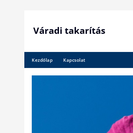
Skip
to
content
Váradi takarítás
Kezdőlap
Kapcsolat