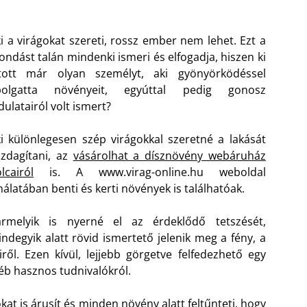
i a virágokat szereti, rossz ember nem lehet. Ezt a
ndást talán mindenki ismeri és elfogadja, hiszen ki
átott már olyan személyt, aki gyönyörködéssel
polgatta növényeit, egyúttal pedig gonosz
dulatairól volt ismert?
i különlegesen szép virágokkal szeretné a lakását
zdagítani, az
vásárolhat a dísznövény webáruház
lcairól
is. A www.virag-online.hu weboldal
nálatában benti és kerti növények is találhatóak.
ármelyik is nyerné el az érdeklődő tetszését,
ndegyik alatt rövid ismertető jelenik meg a fény, a
ről. Ezen kívül, lejjebb görgetve felfedezhető egy
éb hasznos tudnivalókról.
t is árusít és minden növény alatt feltűnteti, hogy