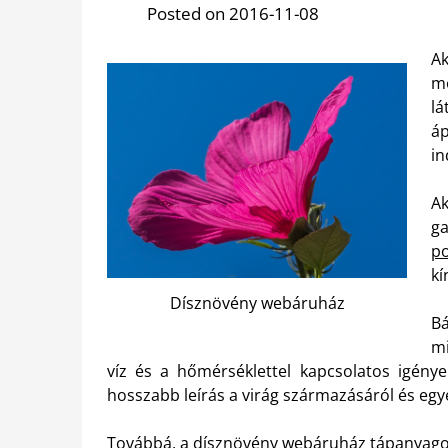
Posted on 2016-11-08
Ak
mo
l
á
in
Ak
ga
po
kí
Dísznövény webáruház
B
mi
víz és a hőmérséklettel kapcsolatos igényei
hosszabb leírás a virág származásáról és egy
Továbbá, a dísznövény webáruház tápanyagoka