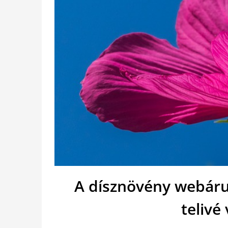
A dísznövény webáruh
telivé