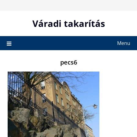
Skip
to
content
Váradi takarítás
Menu
pecs6