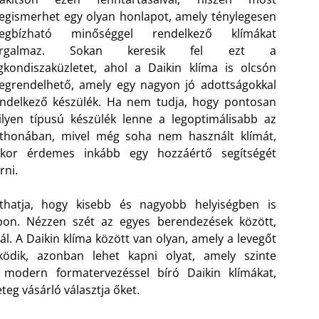
gismerhet egy olyan honlapot, amely ténylegesen
egbízható minőséggel rendelkező klímákat
orgalmaz. Sokan keresik fel ezt a
gkondiszaküzletet, ahol a Daikin klíma is olcsón
grendelhető, amely egy nagyon jó adottságokkal
ndelkező készülék. Ha nem tudja, hogy pontosan
lyen típusú készülék lenne a legoptimálisabb az
tthonában, mivel még soha nem használt klímát,
kkor érdemes inkább egy hozzáértő segítségét
rni.
láthatja, hogy kisebb és nagyobb helyiségben is
apon. Nézzen szét az egyes berendezések között,
lál. A Daikin klíma között van olyan, amely a levegőt
ködik, azonban lehet kapni olyat, amely szinte
modern formatervezéssel bíró Daikin klímákat,
eg vásárló választja őket.