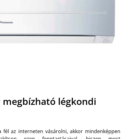
y megbízható légkondi
 fél az interneten vásárolni, akkor mindenképpen
zakítson ezen fenntartásaival, hiszen most