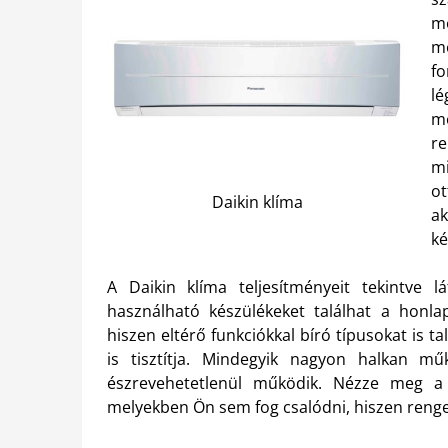
me
m
f
lé
me
re
mi
o
Daikin klíma
a
ké
A Daikin klíma teljesítményeit tekintve 
használható készülékeket találhat a honl
hiszen eltérő funkciókkal bíró típusokat is ta
is tisztítja. Mindegyik nagyon halkan mű
észrevehetetlenül működik. Nézze meg a 
melyekben Ön sem fog csalódni, hiszen renget