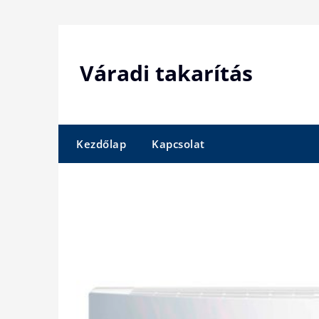
Skip
to
content
Váradi takarítás
Kezdőlap
Kapcsolat