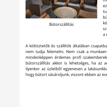
e
tu
b
k
Bútorszállítás
sz
a 
A költöztetők és szállítók általában csapat
nem tudja felemelni. Nem csak a munkaerő,
mindenképpen érdemes profi szakemberekhez
bútorszállítás akkor is lehetséges, ha az 
ilyenkor az üzletből egyenesen a lakásunkb
hogy bútort vásároljunk, viszont ebben az e