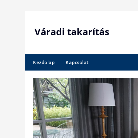
Skip
to
content
Váradi takarítás
Kezdőlap
Kapcsolat