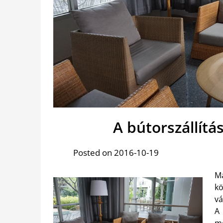
A bútorszállítá
Posted on 2016-10-19
M
kö
vá
mo