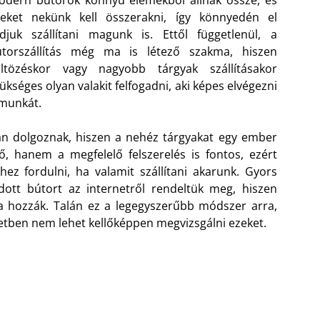
zeket nekünk kell összerakni, így könnyedén el
djuk szállítani magunk is. Ettől függetlenül, a
útorszállítás még ma is létező szakma, hiszen
öltözéskor vagy nagyobb tárgyak szállításakor
ükséges olyan valakit felfogadni, aki képes elvégezni
munkát.
ban dolgoznak, hiszen a nehéz tárgyakat egy ember
 hanem a megfelelő felszerelés is fontos, ezért
 fordulni, ha valamit szállítani akarunk. Gyors
adott bútort az internetről rendeltük meg, hiszen
a hozzák. Talán ez a legegyszerűbb módszer arra,
setben nem lehet kellőképpen megvizsgálni ezeket.