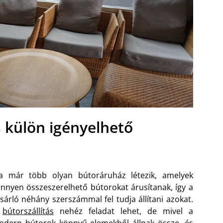
s külön igényelhető
a már több olyan bútoráruház létezik, amelyek
nnyen összeszerelhető bútorokat árusítanak, így a
sárló néhány szerszámmal fel tudja állítani azokat.
A
bútorszállítás
nehéz feladat lehet, de mivel a
dern bútorok könnyű elemekből állnak össze, és