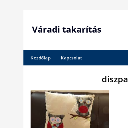
Skip
to
content
Váradi takarítás
Kezdőlap
Kapcsolat
diszp