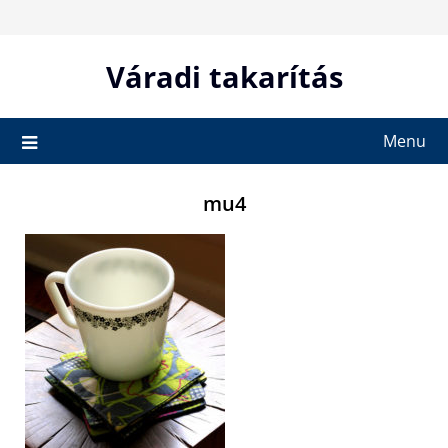
Skip
to
content
Váradi takarítás
Menu
mu4